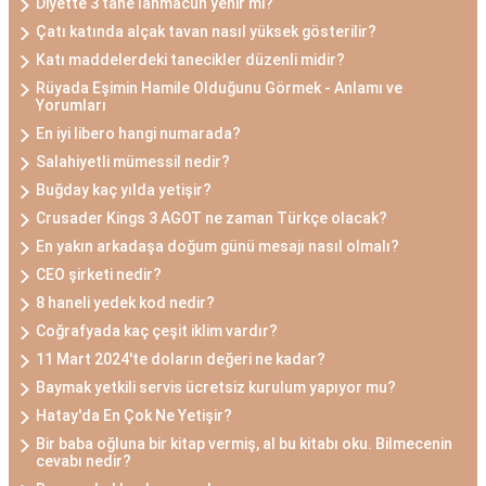
Diyette 3 tane lahmacun yenir mi?
Çatı katında alçak tavan nasıl yüksek gösterilir?
Katı maddelerdeki tanecikler düzenli midir?
Rüyada Eşimin Hamile Olduğunu Görmek - Anlamı ve
Yorumları
En iyi libero hangi numarada?
Salahiyetli mümessil nedir?
Buğday kaç yılda yetişir?
Crusader Kings 3 AGOT ne zaman Türkçe olacak?
En yakın arkadaşa doğum günü mesajı nasıl olmalı?
CEO şirketi nedir?
8 haneli yedek kod nedir?
Coğrafyada kaç çeşit iklim vardır?
11 Mart 2024'te doların değeri ne kadar?
Baymak yetkili servis ücretsiz kurulum yapıyor mu?
Hatay'da En Çok Ne Yetişir?
Bir baba oğluna bir kitap vermiş, al bu kitabı oku. Bilmecenin
cevabı nedir?