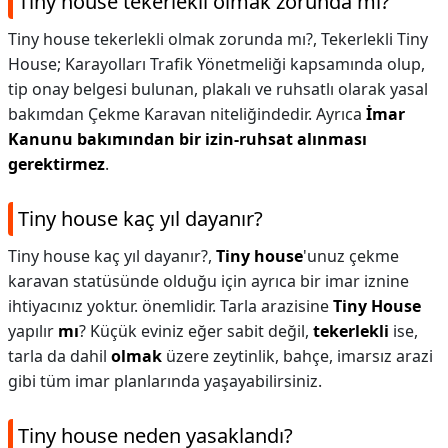
Tiny house tekerlekli olmak zorunda mı?
Tiny house tekerlekli olmak zorunda mı?,
Tekerlekli Tiny
House; Karayolları Trafik Yönetmeliği kapsamında olup,
tip onay belgesi bulunan, plakalı ve ruhsatlı olarak yasal
bakımdan Çekme Karavan niteliğindedir. Ayrıca
İmar
Kanunu bakımından bir izin-ruhsat alınması
gerektirmez
.
Tiny house kaç yıl dayanır?
Tiny house kaç yıl dayanır?,
Tiny house
'unuz çekme
karavan statüsünde olduğu için ayrıca bir imar iznine
ihtiyacınız yoktur. önemlidir. Tarla arazisine
Tiny House
yapılır
mı
? Küçük eviniz eğer sabit değil,
tekerlekli
ise,
tarla da dahil
olmak
üzere zeytinlik, bahçe, imarsız arazi
gibi tüm imar planlarında yaşayabilirsiniz.
Tiny house neden yasaklandı?