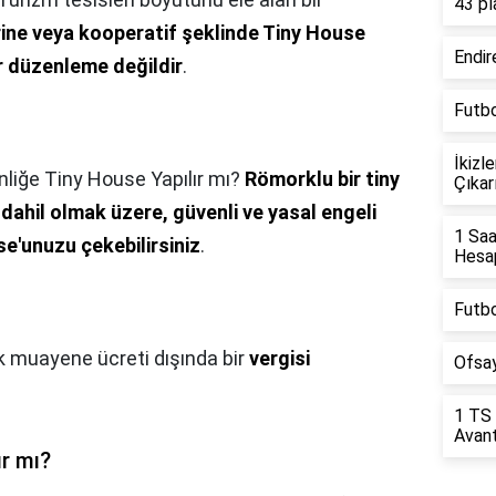
43 pl
rine veya kooperatif şeklinde Tiny House
Endir
ir düzenleme değildir
.
Futbo
İkizl
nliğe Tiny House Yapılır mı?
Römorklu bir tiny
Çıkarı
 dahil olmak üzere, güvenli ve yasal engeli
1 Saa
e'unuzu çekebilirsiniz
.
Hesap
Futbo
lık muayene ücreti dışında bir
vergisi
Ofsay
1 TS 
Avant
ır mı?