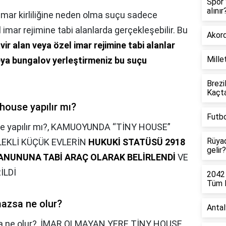
Spor 
alınır
İmar kirliliğine neden olma suçu sadece
l imar rejimine tabi alanlarda gerçekleşebilir. Bu
Akord
vir alan veya özel imar rejimine tabi alanlar
Mille
eya bungalov yerleştirmeniz bu suçu
Brezi
Kaçt
 house yapılır mı?
Futbo
 yapılır mı?,
KAMUOYUNDA “TİNY HOUSE”
Rüyad
EKLİ KÜÇÜK EVLERİN
HUKUKİ STATÜSÜ 2918
gelir?
KANUNUNA TABİ ARAÇ OLARAK BELİRLENDİ
VE
İLDİ
2042
Tüm D
azsa ne olur?
Antal
 ne olur?,
İMAR OLMAYAN YERE TİNY HOUSE