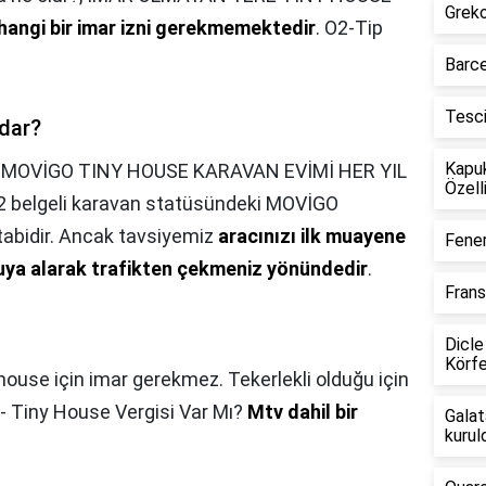
Greko
hangi bir imar izni gerekmemektedir
. O2-Tip
Barce
Tesc
adar?
Kapu
,
MOVİGO TINY HOUSE KARAVAN EVİMİ HER YIL
Özelli
belgeli karavan statüsündeki MOVİGO
tabidir. Ancak tavsiyemiz
aracınızı ilk muayene
Fener
uya alarak trafikten çekmeniz yönündedir
.
Frans
Dicle
Körfe
house için imar gerekmez. Tekerlekli olduğu için
- Tiny House Vergisi Var Mı?
Mtv dahil bir
Galat
kurul