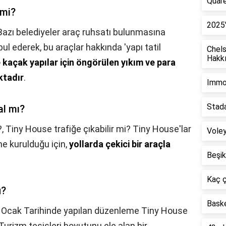
Quare
 mi?
2025'
Bazı belediyeler araç ruhsatı bulunmasına
ul ederek, bu araçlar hakkında 'yapı tatil
Chel
Hakkı
e kaçak yapılar için öngörülen yıkım ve para
ktadır
.
Immob
Stada
al mı?
?,
Tiny House trafiğe çıkabilir mi? Tiny House'lar
Voley
ine kurulduğu için,
yollarda çekici bir araçla
Beşik
Kaç ç
u?
Bask
 Ocak Tarihinde yapılan düzenleme Tiny House
 Turizm tesisleri boyutunu ele alan bir