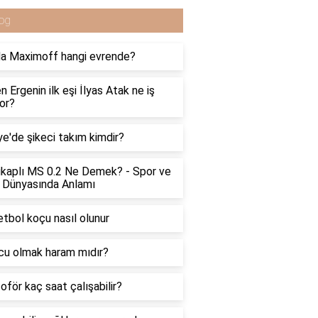
og
a Maximoff hangi evrende?
n Ergenin ilk eşi İlyas Atak ne iş
or?
ye'de şikeci takım kimdir?
kaplı MS 0.2 Ne Demek? - Spor ve
 Dünyasında Anlamı
tbol koçu nasıl olunur
u olmak haram mıdır?
oför kaç saat çalışabilir?