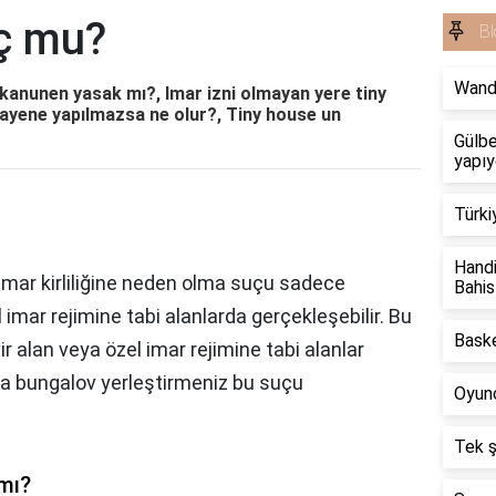
ç mu?
Bl
Wand
kanunen yasak mı?, Imar izni olmayan yere tiny
uayene yapılmazsa ne olur?, Tiny house un
Gülbe
yapıy
Türki
Handi
mar kirliliğine neden olma suçu sadece
Bahis
l imar rejimine tabi alanlarda gerçekleşebilir. Bu
Baske
ir alan veya özel imar rejimine tabi alanlar
ya bungalov yerleştirmeniz bu suçu
Oyunc
Tek ş
mı?