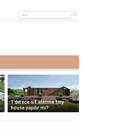
›
En iyi çift kapılı meşrubat dolabı hangisi?
›
Bahçeye tiny house konulur
İmarsız bahçeye tiny h
mu?
yapılır mı?