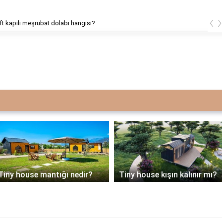
‹
çift kapılı meşrubat dolabı hangisi?
1 derece sit alanına tiny
Tiny house kışın kalınır mı?
house yapılır mı?