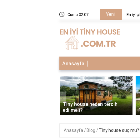
Yeni
meşrubat dolabı hangisi?
Cuma 02:07
En iyi 
Anasayfa
‹
house neden tercih
li?
Tiny house mantığı nedir?
Anasayfa
Blog
Tiny house suç mu?