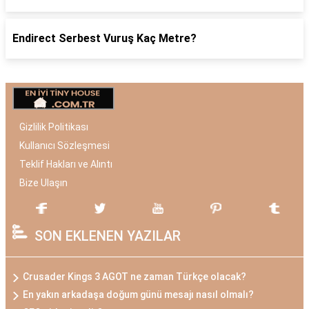
Endirect Serbest Vuruş Kaç Metre?
Gizlilik Politikası
Kullanıcı Sözleşmesi
Teklif Hakları ve Alıntı
Bize Ulaşın
SON EKLENEN YAZILAR
Crusader Kings 3 AGOT ne zaman Türkçe olacak?
En yakın arkadaşa doğum günü mesajı nasıl olmalı?