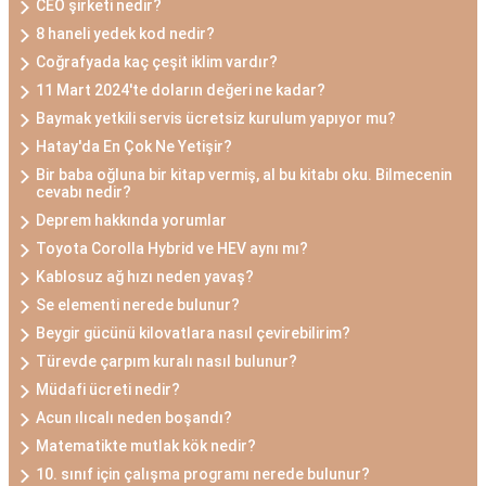
CEO şirketi nedir?
8 haneli yedek kod nedir?
Coğrafyada kaç çeşit iklim vardır?
11 Mart 2024'te doların değeri ne kadar?
Baymak yetkili servis ücretsiz kurulum yapıyor mu?
Hatay'da En Çok Ne Yetişir?
Bir baba oğluna bir kitap vermiş, al bu kitabı oku. Bilmecenin
cevabı nedir?
Deprem hakkında yorumlar
Toyota Corolla Hybrid ve HEV aynı mı?
Kablosuz ağ hızı neden yavaş?
Se elementi nerede bulunur?
Beygir gücünü kilovatlara nasıl çevirebilirim?
Türevde çarpım kuralı nasıl bulunur?
Müdafi ücreti nedir?
Acun ılıcalı neden boşandı?
Matematikte mutlak kök nedir?
10. sınıf için çalışma programı nerede bulunur?