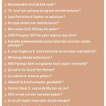
Matematikte mutlak kök nedir?
10. sınıf için çalışma programı nerede bulunur?
Şam Petrichord Cypher ne anlatıyor?
Bozaya neden sarı leblebi konur?
Mercedes EQS 450 kaç km gider?
2005 Peugeot 307'nin yakıt deposu kaç litre?
Kuluçka makinesindeki yumurtalardan civcivler neden
çıkmıyor?
8. sınıf İngilizce 5. ünite kelimelerini nereden indirebilirim?
Mil hangi ülkede kullanılıyor?
Milli Piyango bilet sorgulama nasıl yapılır otomatik?
Şırnak'ın En Güzel Yeri Neresi?
Çocukluk ne anlama geliyor?
Akbank'ta kredi ne kadar gecikebilir?
Demon Slaer 5. sezonda Muzan var mı?
AGS örnek sorular nereden bakılır?
En iyi çift kapılı meşrubat dolabı hangisi?