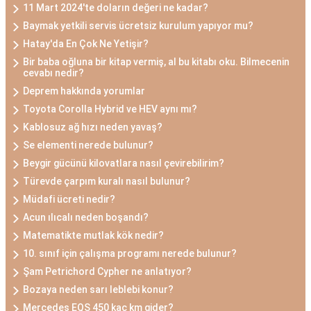
11 Mart 2024'te doların değeri ne kadar?
Baymak yetkili servis ücretsiz kurulum yapıyor mu?
Hatay'da En Çok Ne Yetişir?
Bir baba oğluna bir kitap vermiş, al bu kitabı oku. Bilmecenin
cevabı nedir?
Deprem hakkında yorumlar
Toyota Corolla Hybrid ve HEV aynı mı?
Kablosuz ağ hızı neden yavaş?
Se elementi nerede bulunur?
Beygir gücünü kilovatlara nasıl çevirebilirim?
Türevde çarpım kuralı nasıl bulunur?
Müdafi ücreti nedir?
Acun ılıcalı neden boşandı?
Matematikte mutlak kök nedir?
10. sınıf için çalışma programı nerede bulunur?
Şam Petrichord Cypher ne anlatıyor?
Bozaya neden sarı leblebi konur?
Mercedes EQS 450 kaç km gider?