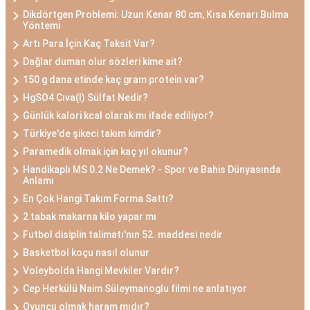
Dikdörtgen Problemi: Uzun Kenar 80 cm, Kısa Kenarı Bulma
Yöntemi
Artı Para İçin Kaç Taksit Var?
Dağlar duman olur sözleri kime ait?
150 g dana etinde kaç gram protein var?
HgSO4 Cıva(I) Sülfat Nedir?
Günlük kalori kcal olarak mı ifade ediliyor?
Türkiye'de şikeci takım kimdir?
Paramedik olmak için kaç yıl okunur?
Handikaplı MS 0.2 Ne Demek? - Spor ve Bahis Dünyasında
Anlamı
En Çok Hangi Takım Forma Sattı?
2 tabak makarna kilo yapar mı
Futbol disiplin talimatı'nın 52. maddesi nedir
Basketbol koçu nasıl olunur
Voleybolda Hangi Mevkiler Vardır?
Cep Herkülü Naim Süleymanoglu filmi ne anlatıyor
Oyuncu olmak haram mıdır?