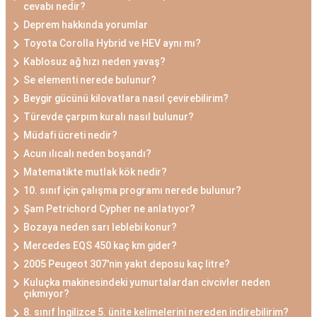
cevabı nedir?
Deprem hakkında yorumlar
Toyota Corolla Hybrid ve HEV aynı mı?
Kablosuz ağ hızı neden yavaş?
Se elementi nerede bulunur?
Beygir gücünü kilovatlara nasıl çevirebilirim?
Türevde çarpım kuralı nasıl bulunur?
Müdafi ücreti nedir?
Acun ılıcalı neden boşandı?
Matematikte mutlak kök nedir?
10. sınıf için çalışma programı nerede bulunur?
Şam Petrichord Cypher ne anlatıyor?
Bozaya neden sarı leblebi konur?
Mercedes EQS 450 kaç km gider?
2005 Peugeot 307'nin yakıt deposu kaç litre?
Kuluçka makinesindeki yumurtalardan civcivler neden
çıkmıyor?
8. sınıf İngilizce 5. ünite kelimelerini nereden indirebilirim?