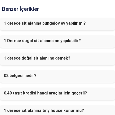
Benzer İçerikler
1 derece sit alanına bungalov ev yapılır mı?
1 Derece doğal sit alanına ne yapılabilir?
1 derece doğal sit alanı ne demek?
02 belgesi nedir?
0.49 taşıt kredisi hangi araçlar için geçerli?
1 derece sit alanına tiny house konur mu?