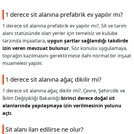
1 derece sit alanına prefabrik ev yapılır mı?
1 derece sit alanına prefabrik ev yapılır mı?,
Sit ve tarım
alanı statüsünde olan yerler için temelsiz ve kulübe
tarzında inşaatlara,
uygun şartlar sağlandığı takdirde
izin veren mevzuat bulunur
. Söz konusu uygulamaya,
toprağın kazılmasını gerektirmese dahi normal bir inşaat
muamelesi yapılır.
1 derece sit alanına ağaç dikilir mi?
1 derece sit alanına ağaç dikilir mi?,
Çevre, Şehircilik ve
İklim Değişikliği Bakanlığı
birinci derece doğal sit
alanlarında yapılaşmaya izin verilmesinin yolunu
açtı
.
Sit alanı ilan edilirse ne olur?