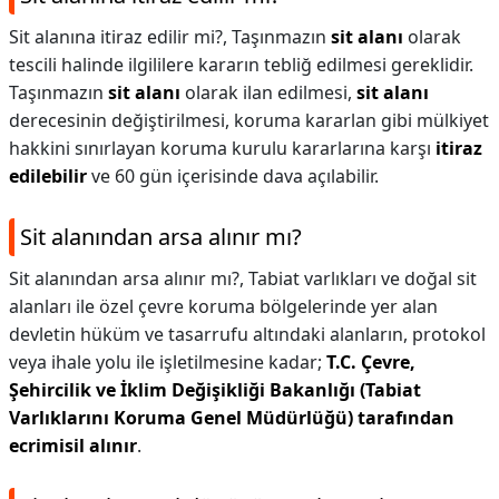
Sit alanına itiraz edilir mi?,
Taşınmazın
sit alanı
olarak
tescili halinde ilgililere kararın tebliğ edilmesi gereklidir.
Taşınmazın
sit alanı
olarak ilan edilmesi,
sit alanı
derecesinin değiştirilmesi, koruma kararlan gibi mülkiyet
hakkini sınırlayan koruma kurulu kararlarına karşı
itiraz
edilebilir
ve 60 gün içerisinde dava açılabilir.
Sit alanından arsa alınır mı?
Sit alanından arsa alınır mı?,
Tabiat varlıkları ve doğal sit
alanları ile özel çevre koruma bölgelerinde yer alan
devletin hüküm ve tasarrufu altındaki alanların, protokol
veya ihale yolu ile işletilmesine kadar;
T.C.
Çevre,
Şehircilik ve İklim Değişikliği Bakanlığı (Tabiat
Varlıklarını Koruma Genel Müdürlüğü) tarafından
ecrimisil alınır
.