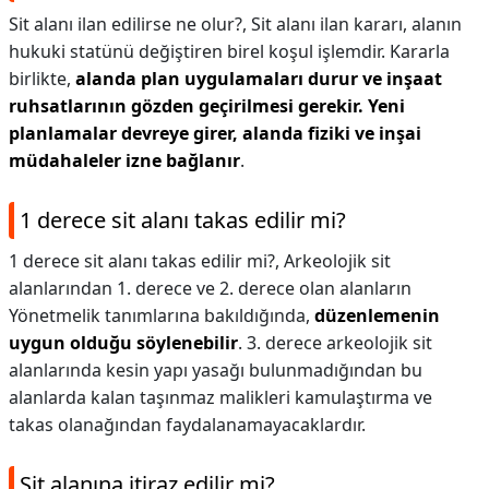
Sit alanı ilan edilirse ne olur?,
Sit alanı ilan kararı, alanın
hukuki statünü değiştiren birel koşul işlemdir. Kararla
birlikte,
alanda plan uygulamaları durur ve inşaat
ruhsatlarının gözden geçirilmesi gerekir.
Yeni
planlamalar devreye girer, alanda fiziki ve inşai
müdahaleler izne bağlanır
.
1 derece sit alanı takas edilir mi?
1 derece sit alanı takas edilir mi?,
Arkeolojik sit
alanlarından 1. derece ve 2. derece olan alanların
Yönetmelik tanımlarına bakıldığında,
düzenlemenin
uygun olduğu söylenebilir
. 3. derece arkeolojik sit
alanlarında kesin yapı yasağı bulunmadığından bu
alanlarda kalan taşınmaz malikleri kamulaştırma ve
takas olanağından faydalanamayacaklardır.
Sit alanına itiraz edilir mi?