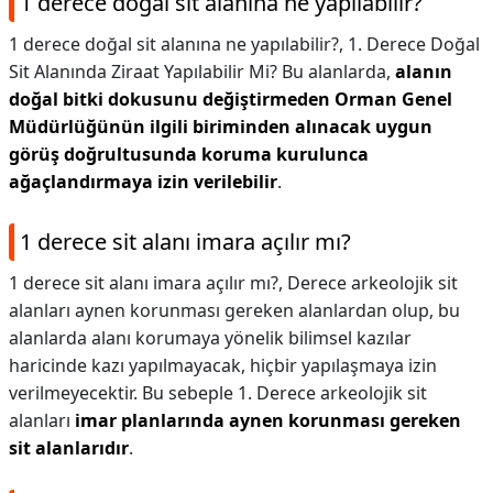
1 derece doğal sit alanına ne yapılabilir?
1 derece doğal sit alanına ne yapılabilir?,
1. Derece Doğal
Sit Alanında Ziraat Yapılabilir Mi? Bu alanlarda,
alanın
doğal bitki dokusunu değiştirmeden Orman Genel
Müdürlüğünün ilgili biriminden alınacak uygun
görüş doğrultusunda koruma kurulunca
ağaçlandırmaya izin verilebilir
.
1 derece sit alanı imara açılır mı?
1 derece sit alanı imara açılır mı?,
Derece arkeolojik sit
alanları aynen korunması gereken alanlardan olup, bu
alanlarda alanı korumaya yönelik bilimsel kazılar
haricinde kazı yapılmayacak, hiçbir yapılaşmaya izin
verilmeyecektir. Bu sebeple 1. Derece arkeolojik sit
alanları
imar planlarında aynen korunması gereken
sit alanlarıdır
.