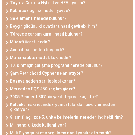
Toyota Corolla Hybrid ve HEV aynı mı?
Kablosuz ağ hızı neden yavaş?
Se elementi nerede bulunur?
Beygir gücünü kilovatlara nasıl çevirebilirim?
Türevde çarpım kuralı nasıl bulunur?
Müdafi ücreti nedir?
Acun ılıcalı neden boşandı?
Matematikte mutlak kök nedir?
10. sınıf için çalışma programı nerede bulunur?
Şam Petrichord Cypher ne anlatıyor?
Bozaya neden sarı leblebi konur?
Mercedes EQS 450 kaç km gider?
2005 Peugeot 307'nin yakıt deposu kaç litre?
Kuluçka makinesindeki yumurtalardan civcivler neden
çıkmıyor?
8. sınıf İngilizce 5. ünite kelimelerini nereden indirebilirim?
Mil hangi ülkede kullanılıyor?
Milli Piyango bilet sorgulama nasıl yapılır otomatik?