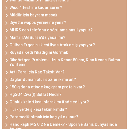
Wanda Maximoff hangi evrende?
Wisc 4 testi ne kadar sürer?
Müdür için bayram mesajı
Diyette wapps yerine ne yenir?
MHRS cep telefonu doğrulama nasıl yapılır?
Martı TAG Bursa'da yasal mı?
Gülben Ergenin ilk eşi İlyas Atak ne iş yapıyor?
Rüyada Kedi Yıkadığını Görmek
Dikdörtgen Problemi: Uzun Kenar 80 cm, Kısa Kenarı Bulma
Yöntemi
Artı Para İçin Kaç Taksit Var?
Dağlar duman olur sözleri kime ait?
150 g dana etinde kaç gram protein var?
HgSO4 Cıva(I) Sülfat Nedir?
Günlük kalori kcal olarak mı ifade ediliyor?
Türkiye'de şikeci takım kimdir?
Paramedik olmak için kaç yıl okunur?
Handikaplı MS 0.2 Ne Demek? - Spor ve Bahis Dünyasında