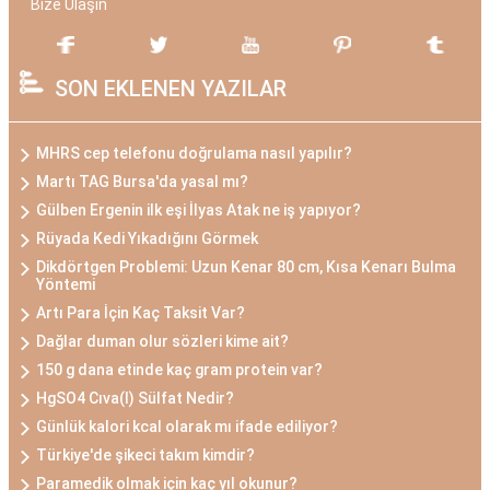
Bize Ulaşın
SON EKLENEN YAZILAR
MHRS cep telefonu doğrulama nasıl yapılır?
Martı TAG Bursa'da yasal mı?
Gülben Ergenin ilk eşi İlyas Atak ne iş yapıyor?
Rüyada Kedi Yıkadığını Görmek
Dikdörtgen Problemi: Uzun Kenar 80 cm, Kısa Kenarı Bulma
Yöntemi
Artı Para İçin Kaç Taksit Var?
Dağlar duman olur sözleri kime ait?
150 g dana etinde kaç gram protein var?
HgSO4 Cıva(I) Sülfat Nedir?
Günlük kalori kcal olarak mı ifade ediliyor?
Türkiye'de şikeci takım kimdir?
Paramedik olmak için kaç yıl okunur?