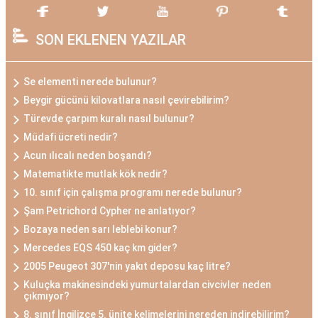
SON EKLENEN YAZILAR
Se elementi nerede bulunur?
Beygir gücünü kilovatlara nasıl çevirebilirim?
Türevde çarpım kuralı nasıl bulunur?
Müdafi ücreti nedir?
Acun ılıcalı neden boşandı?
Matematikte mutlak kök nedir?
10. sınıf için çalışma programı nerede bulunur?
Şam Petrichord Cypher ne anlatıyor?
Bozaya neden sarı leblebi konur?
Mercedes EQS 450 kaç km gider?
2005 Peugeot 307'nin yakıt deposu kaç litre?
Kuluçka makinesindeki yumurtalardan civcivler neden
çıkmıyor?
8. sınıf İngilizce 5. ünite kelimelerini nereden indirebilirim?