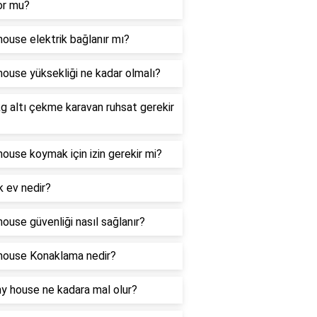
or mu?
house elektrik bağlanır mı?
house yüksekliği ne kadar olmalı?
g altı çekme karavan ruhsat gerekir
house koymak için izin gerekir mi?
 ev nedir?
house güvenliği nasıl sağlanır?
house Konaklama nedir?
iny house ne kadara mal olur?