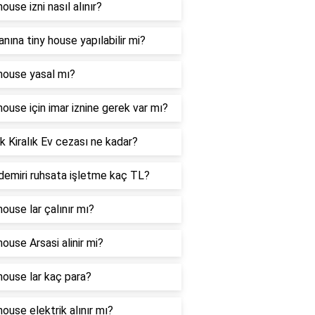
ouse izni nasıl alınır?
lanına tiny house yapılabilir mi?
house yasal mı?
house için imar iznine gerek var mı?
k Kiralık Ev cezası ne kadar?
demiri ruhsata işletme kaç TL?
house lar çalınır mı?
house Arsasi alinir mi?
house lar kaç para?
house elektrik alınır mı?