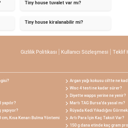
?
Tiny house tuvalet var mı?
Tiny house kiralanabilir mi?
Gizlilik Politikası
Kullanıcı Sözleşmesi
Teklif 
ngisi?
Argan yağı kokusu ciltte ne kad
Wisc 4 testi ne kadar sürer?
Diyette wapps yerine ne yenir?
 yapılır?
Martı TAG Bursa'da yasal mı?
iş yapıyor?
Rüyada Kedi Yıkadığını Görmek
0 cm, Kısa Kenarı Bulma Yöntemi
Artı Para İçin Kaç Taksit Var?
150 g dana etinde kaç gram pro