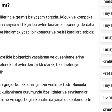
Imars
l mı?
Tiny 
üler hale gelmiş bir yaşam tarzıdır. Küçük ve kompakt
rın sayısı arttıkça, bu evleri kiralama seçeneği de daha
Tiny 
e kiralamak yasal bir konudur ve belirli kurallara tabidir.
Tarla
Tarla
ncelikle bölgenizin yasalarına ve düzenlemelerine
Kiral
eleneksel evlerden farklı olarak, bazı belediye
ir.
Prefa
rı geçici konaklama için izin verilmektedir. Bununla
Tiny 
ak kullanılması durumunda özel izinler ve sınırlamalar
1.6 m
lendirme ve sigorta gibi konular da yasal düzenlemelerle
Ziraa