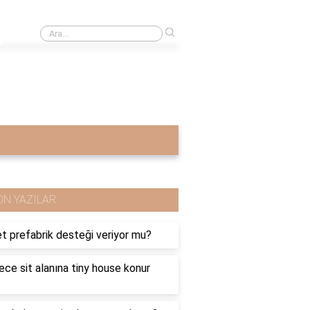
›
Wanda Maximoff hangi evrende?
ON YAZILAR
t prefabrik desteği veriyor mu?
ece sit alanına tiny house konur