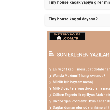
Tiny house kaçak yapıya girer mi
Tiny house kaç yıl dayanır?
SON EKLENEN YAZILAR
En iyi çift kapılı meşrubat dolabı ha
Wanda Maximoff hangi evrende?
Müdür için bayram mesajı
MHRS cep telefonu doğrulama nasıl
Gülben Ergenin ilk eşi İlyas Atak ne 
Dikdörtgen Problemi: Uzun Kenar 8
Dağlar duman olur sözleri kime ait?