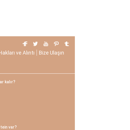
Hakları ve Alıntı
Bize Ulaşın
ar kalır?
tein var?