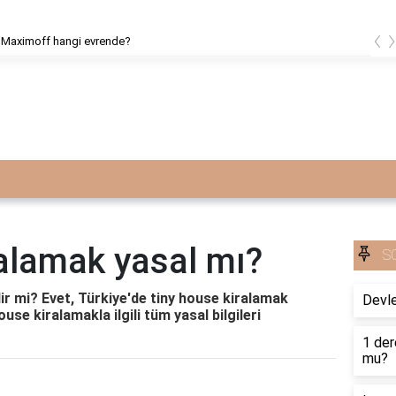
‹
Maximoff hangi evrende?
ralamak yasal mı?
S
lir mi? Evet, Türkiye'de tiny house kiralamak
Devle
ouse kiralamakla ilgili tüm yasal bilgileri
1 der
mu?