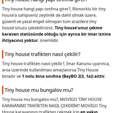
Tiny house hangi yapı sınıfına girer?,
Römorklu bir tiny
house'a sahipseniz zeytinlik de dahil olmak üzere,
güvenli ve yasal engeli olmayan tüm arazilere tiny
house'unuzu çekebilirsiniz.
Tiny house'unuz çekme
karavan statüsünde olduğu için ayrıca bir imar iznine
ihtiyacınız yoktur
. önemlidir.
Tiny house trafikten nasıl çekilir?
Tiny house trafikten nasıl çekilir?,
İmar Kanunu uyarınca,
arsa üzerinde kullanılması amaçlanırsa Tiny House
binadır ve
1 nolu bina sınıfına (BayBO 2(3, 1a)) aittir
.
Tiny house mu bungalov mu?
Tiny house mu bungalov mu?,
MOVİGO TINY HOUSE
KARAVANIMI TRAFİKTEN NASIL ÇEKERİM? MOVİGO Tiny
House karavanınızı trafikten çekmek için
en yakın