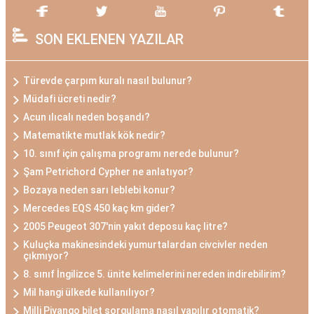
SON EKLENEN YAZILAR
Türevde çarpım kuralı nasıl bulunur?
Müdafi ücreti nedir?
Acun ılıcalı neden boşandı?
Matematikte mutlak kök nedir?
10. sınıf için çalışma programı nerede bulunur?
Şam Petrichord Cypher ne anlatıyor?
Bozaya neden sarı leblebi konur?
Mercedes EQS 450 kaç km gider?
2005 Peugeot 307'nin yakıt deposu kaç litre?
Kuluçka makinesindeki yumurtalardan civcivler neden
çıkmıyor?
8. sınıf İngilizce 5. ünite kelimelerini nereden indirebilirim?
Mil hangi ülkede kullanılıyor?
Milli Piyango bilet sorgulama nasıl yapılır otomatik?