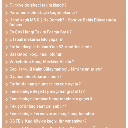
Türkiye'de şikeci takım kimdir?
Paramedik olmak için kaç yıl okunur?
Handikaplı MS 0.2 Ne Demek? - Spor ve Bahis Dünyasında
Anlamı
En Çok Hangi Takım Forma Sattı?
2 tabak makarna kilo yapar mı
Futbol disiplin talimatı'nın 52. maddesi nedir
Basketbol koçu nasıl olunur
Voleybolda Hangi Mevkiler Vardır?
Cep Herkülü Naim Süleymanoglu filmi ne anlatıyor
Oyuncu olmak haram mıdır?
Futbolda hangi numara nerede oynar?
Fenerbahçe Beşiktaş maçı hangi statta?
Fenerbahçe kombine hangi maçlarda geçerli
Tek şoför kaç saat çalışabilir?
Fenerbahçe-Ferencvaros maçı hangi kanalda
GS FB'yi Kadıköy'de kaç yıldır yenemiyor?