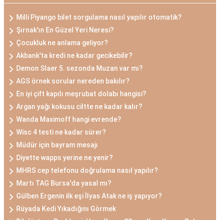
Milli Piyango bilet sorgulama nasıl yapılır otomatik?
Şırnak'ın En Güzel Yeri Neresi?
Çocukluk ne anlama geliyor?
Akbank'ta kredi ne kadar gecikebilir?
Demon Slaer 5. sezonda Muzan var mı?
AGS örnek sorular nereden bakılır?
En iyi çift kapılı meşrubat dolabı hangisi?
Argan yağı kokusu ciltte ne kadar kalır?
Wanda Maximoff hangi evrende?
Wisc 4 testi ne kadar sürer?
Müdür için bayram mesajı
Diyette wapps yerine ne yenir?
MHRS cep telefonu doğrulama nasıl yapılır?
Martı TAG Bursa'da yasal mı?
Gülben Ergenin ilk eşi İlyas Atak ne iş yapıyor?
Rüyada Kedi Yıkadığını Görmek