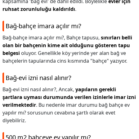
kapsamına 'bağ evi' de dahil edildi. Böylelikle
evler için
ruhsat zorunluluğu kaldırıldı
.
Bağ-bahçe imara açılır mı?
Bağ-bahçe imara açılır mı?,
Bahçe tapusu,
sınırları belli
olan bir bahçenin kime ait olduğunu gösteren tapu
belgesi
oluyor. Genellikle köy yerinde yer alan bağ ve
bahçelerin tapularında cins kısmında "bahçe" yazıyor.
Bağ-evi izni nasıl alınır?
Bağ-evi izni nasıl alınır?,
Ancak,
yapıların gerekli
şartlara uyması durumunda verilen izinlerle imar izni
verilmektedir
. Bu nedenle imar durumu bağ bahçe ev
yapılır mı? sorusunun cevabına şartlı olarak evet
diyebiliriz.
500 m2 bahçeye ev yapılır mı?