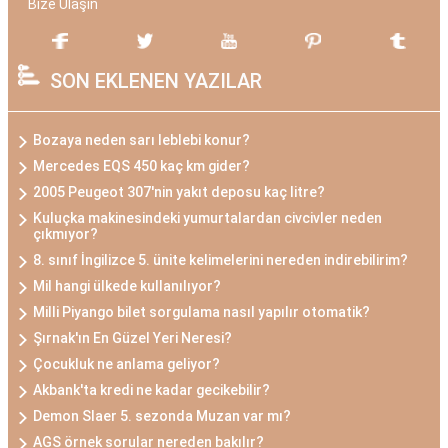
Bize Ulaşın
SON EKLENEN YAZILAR
Bozaya neden sarı leblebi konur?
Mercedes EQS 450 kaç km gider?
2005 Peugeot 307'nin yakıt deposu kaç litre?
Kuluçka makinesindeki yumurtalardan civcivler neden
çıkmıyor?
8. sınıf İngilizce 5. ünite kelimelerini nereden indirebilirim?
Mil hangi ülkede kullanılıyor?
Milli Piyango bilet sorgulama nasıl yapılır otomatik?
Şırnak'ın En Güzel Yeri Neresi?
Çocukluk ne anlama geliyor?
Akbank'ta kredi ne kadar gecikebilir?
Demon Slaer 5. sezonda Muzan var mı?
AGS örnek sorular nereden bakılır?