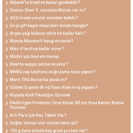
Akbank'ta kredi ne kadar gecikebilir?
Demon Slaer 5. sezonda Muzan var mı?
AGS örnek sorular nereden bakılır?
En iyi çift kapılı meşrubat dolabı hangisi?
Argan yağı kokusu ciltte ne kadar kalır?
Wanda Maximoff hangi evrende?
Wisc 4 testi ne kadar sürer?
Müdür için bayram mesajı
Diyette wapps yerine ne yenir?
MHRS cep telefonu doğrulama nasıl yapılır?
Martı TAG Bursa'da yasal mı?
Gülben Ergenin ilk eşi İlyas Atak ne iş yapıyor?
Rüyada Kedi Yıkadığını Görmek
Dikdörtgen Problemi: Uzun Kenar 80 cm, Kısa Kenarı Bulma
Yöntemi
Artı Para İçin Kaç Taksit Var?
Dağlar duman olur sözleri kime ait?
150 g dana etinde kaç gram protein var?