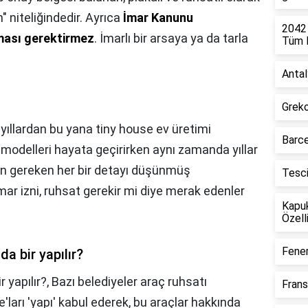
niteliğindedir. Ayrıca
İmar Kanunu
2042
nması gerektirmez
. İmarlı bir arsaya ya da tarla
Tüm D
Antal
Greko
yıllardan bu yana tiny house ev üretimi
Barce
modelleri hayata geçirirken aynı zamanda yıllar
çin gereken her bir detayı düşünmüş
Tesc
mar izni, ruhsat gerekir mi diye merak edenler
Kapu
Özelli
Fener
a bir yapılır?
 yapılır?,
Bazı belediyeler araç ruhsatı
Frans
arı 'yapı' kabul ederek, bu araçlar hakkında