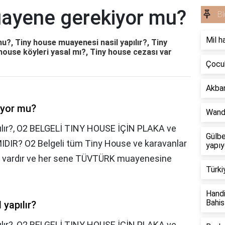
ayene gerekiyor mu?
Bl
Mil h
?, Tiny house muayenesi nasil yapılır?, Tiny
 house köyleri yasal mı?, Tiny house cezası var
Çocuk
Akban
iyor mu?
Wand
ılır?, O2 BELGELİ TINY HOUSE İÇİN PLAKA ve
Gülbe
R? O2 Belgeli tüm Tiny House ve karavanlar
yapıy
uğu vardır ve her sene TÜVTÜRK muayenesine
Türki
Handi
Bahis
yapılır?
lır?,
O2 BELGELİ TINY HOUSE İÇİN PLAKA ve