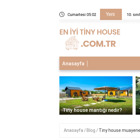
Yeni
ışma programı nerede bulunur?
Cumartesi 05:02
10. sın
Anasayfa
‹
house neden tercih
li?
Tiny house mantığı nedir?
Anasayfa
Blog
Tiny house muayene