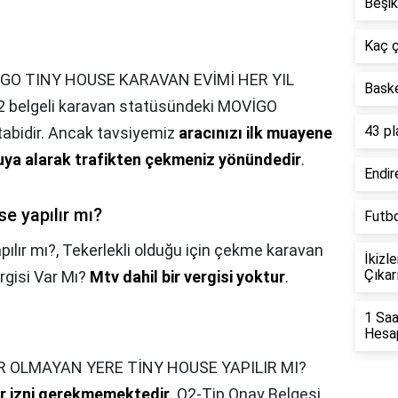
Beşik
Kaç ç
GO TINY HOUSE KARAVAN EVİMİ HER YIL
Bask
belgeli karavan statüsündeki MOVİGO
43 pl
tabidir. Ancak tavsiyemiz
aracınızı ilk muayene
uya alarak trafikten çekmeniz yönündedir
.
Endir
e yapılır mı?
Futbo
ılır mı?,
Tekerlekli olduğu için çekme karavan
İkizl
Çıkarı
rgisi Var Mı?
Mtv dahil bir vergisi yoktur
.
1 Saa
Hesap
R OLMAYAN YERE TİNY HOUSE YAPILIR MI?
ar izni gerekmemektedir
. O2-Tip Onay Belgesi