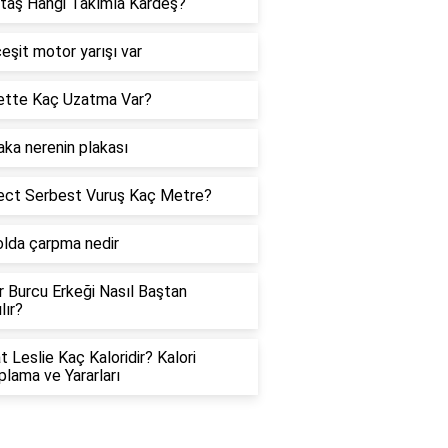
taş Hangi Takımla Kardeş?
eşit motor yarışı var
ette Kaç Uzatma Var?
aka nerenin plakası
ect Serbest Vuruş Kaç Metre?
lda çarpma nedir
er Burcu Erkeği Nasıl Baştan
lır?
t Leslie Kaç Kaloridir? Kalori
lama ve Yararları