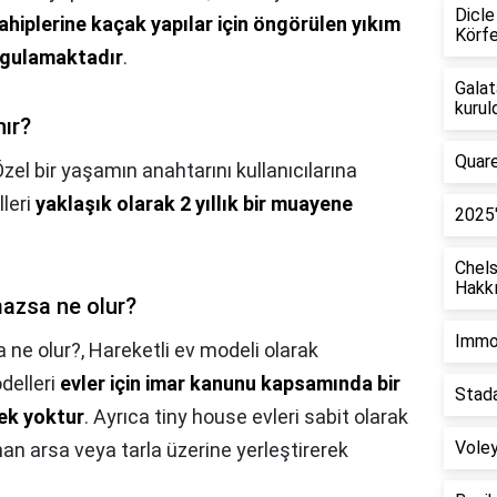
Dicle
ahiplerine kaçak yapılar için öngörülen yıkım
Körfe
uygulamaktadır
.
Galat
kurul
nır?
Quare
zel bir yaşamın anahtarını kullanıcılarına
leri
yaklaşık olarak 2 yıllık bir muayene
2025'
Chel
Hakkı
azsa ne olur?
Immob
 ne olur?,
Hareketli ev modeli olarak
delleri
evler için imar kanunu kapsamında bir
Stada
rek yoktur
. Ayrıca tiny house evleri sabit olarak
Voley
nan arsa veya tarla üzerine yerleştirerek