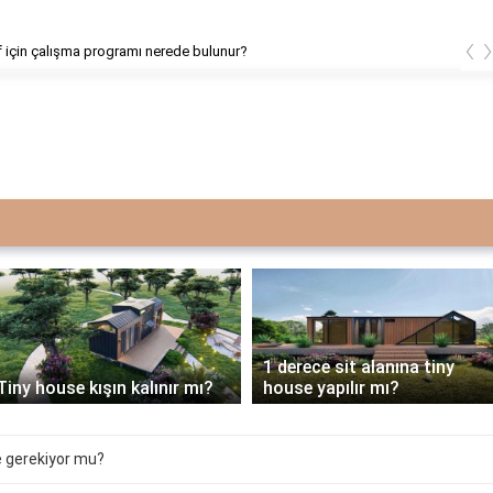
‹
ıf için çalışma programı nerede bulunur?
1 derece sit alanına tiny
Tiny house kışın kalınır mı?
house yapılır mı?
 gerekiyor mu?