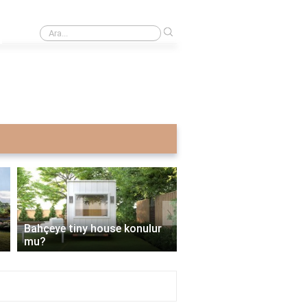
›
10. sınıf için çalışma programı nerede bulunur?
›
Bahçeye tiny house konulur
İmarsız bahçeye tiny h
mu?
yapılır mı?