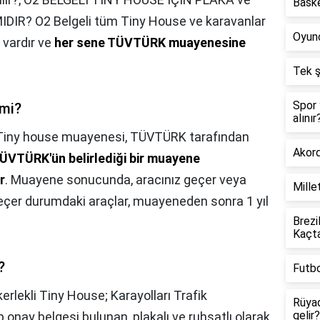
Baske
R? O2 Belgeli tüm Tiny House ve karavanlar
Oyunc
u vardır ve
her sene TÜVTÜRK muayenesine
Tek ş
Spor 
 mi?
alınır
Tiny house muayenesi, TÜVTÜRK tarafından
Akord
TÜVTÜRK'ün belirlediği bir muayene
r
. Muayene sonucunda, aracınız geçer veya
Mille
 Geçer durumdaki araçlar, muayeneden sonra 1 yıl
Brezi
Kaçt
?
Futbo
erlekli Tiny House; Karayolları Trafik
Rüyad
gelir?
 onay belgesi bulunan, plakalı ve ruhsatlı olarak