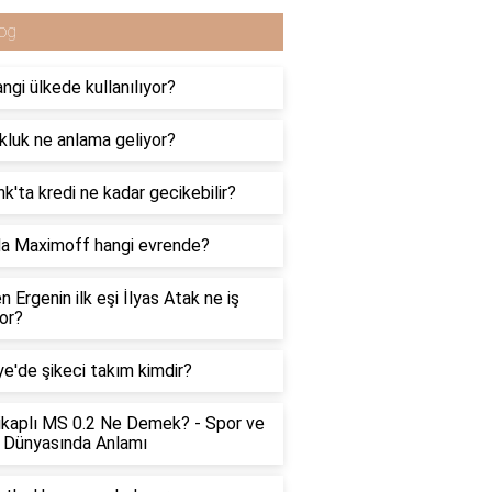
og
angi ülkede kullanılıyor?
luk ne anlama geliyor?
k'ta kredi ne kadar gecikebilir?
a Maximoff hangi evrende?
n Ergenin ilk eşi İlyas Atak ne iş
or?
ye'de şikeci takım kimdir?
kaplı MS 0.2 Ne Demek? - Spor ve
 Dünyasında Anlamı