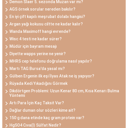
Demon Slaer 5. sezonda Muzan var mı?
AGS örnek sorular nereden bakılır?
En iyi çift kapılı meşrubat dolabı hangisi?
Argan yağı kokusu ciltte ne kadar kalır?
Wanda Maximoff hangi evrende?
Wisc 4 testi ne kadar sürer?
Müdür için bayram mesajı
Diyette wapps yerine ne yenir?
MHRS cep telefonu doğrulama nasıl yapılır?
Martı TAG Bursa'da yasal mı?
Gülben Ergenin ilk eşi İlyas Atak ne iş yapıyor?
Rüyada Kedi Yıkadığını Görmek
Dikdörtgen Problemi: Uzun Kenar 80 cm, Kısa Kenarı Bulma
Yöntemi
Artı Para İçin Kaç Taksit Var?
Dağlar duman olur sözleri kime ait?
150 g dana etinde kaç gram protein var?
HgSO4 Cıva(I) Sülfat Nedir?