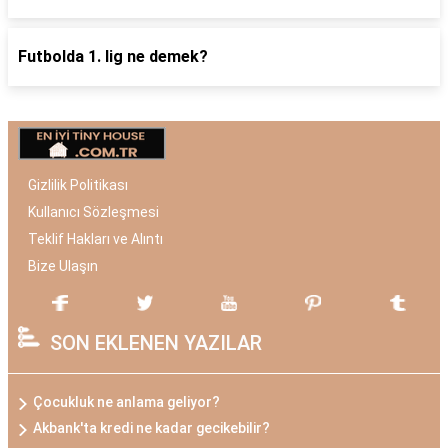
Futbolda 1. lig ne demek?
Gizlilik Politikası
Kullanıcı Sözleşmesi
Teklif Hakları ve Alıntı
Bize Ulaşın
SON EKLENEN YAZILAR
Çocukluk ne anlama geliyor?
Akbank'ta kredi ne kadar gecikebilir?