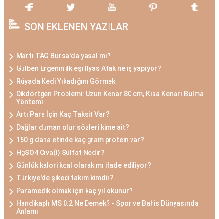
SON EKLENEN YAZILAR
Martı TAG Bursa'da yasal mı?
Gülben Ergenin ilk eşi İlyas Atak ne iş yapıyor?
Rüyada Kedi Yıkadığını Görmek
Dikdörtgen Problemi: Uzun Kenar 80 cm, Kısa Kenarı Bulma
Yöntemi
Artı Para İçin Kaç Taksit Var?
Dağlar duman olur sözleri kime ait?
150 g dana etinde kaç gram protein var?
HgSO4 Cıva(I) Sülfat Nedir?
Günlük kalori kcal olarak mı ifade ediliyor?
Türkiye'de şikeci takım kimdir?
Paramedik olmak için kaç yıl okunur?
Handikaplı MS 0.2 Ne Demek? - Spor ve Bahis Dünyasında
Anlamı