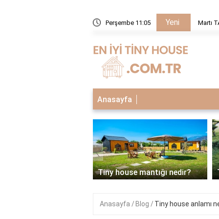
Yeni
a yasal mı?
Perşembe 11:05
Martı T
Anasayfa
‹
house neden tercih
li?
Tiny house mantığı nedir?
Anasayfa
Blog
Tiny house anlamı n