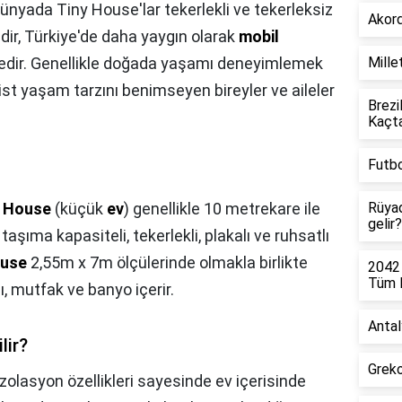
ünyada Tiny House'lar tekerlekli ve tekerleksiz
Akord
edir, Türkiye'de daha yaygın olarak
mobil
edir. Genellikle doğada yaşamı deneyimlemek
Mille
ist yaşam tarzını benimseyen bireyler ve aileler
Brezi
Kaçt
Futbo
y House
(küçük
ev
) genellikle 10 metrekare ile
Rüyad
gelir?
aşıma kapasiteli, tekerlekli, plakalı ve ruhsatlı
ouse
2,55m x 7m ölçülerinde olmakla birlikte
2042
Tüm D
ı, mutfak ve banyo içerir.
Antal
lir?
Greko
İzolasyon özellikleri sayesinde ev içerisinde