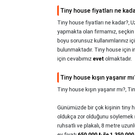
Tiny house fiyatları ne kad
Tiny house fiyatları ne kadar?,
U
yapmakta olan firmamız, seçkin 
boyu sorunsuz kullanımlarınız i
bulunmaktadır. Tiny house için i
için cevabımız
evet
olmaktadır.
Tiny house kışın yaşanır mı
Tiny house kışın yaşanır mı?,
Tin
Günümüzde bir çok kişinin tiny h
oldukça zor olduğunu söylemek n
ruhsatlı ve plakalı, 8 metre uzun
ev fiyatı
650.000 ₺ ile 1.350.00