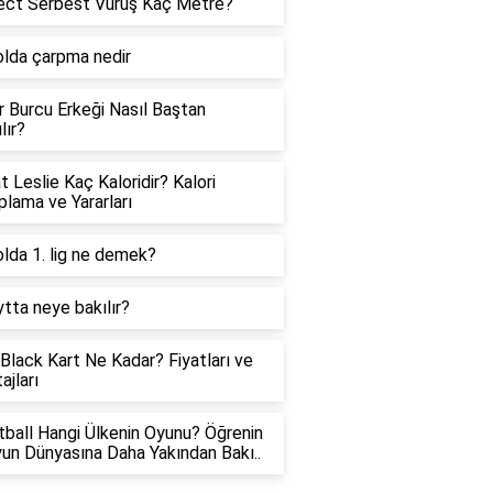
ect Serbest Vuruş Kaç Metre?
lda çarpma nedir
er Burcu Erkeği Nasıl Baştan
lır?
t Leslie Kaç Kaloridir? Kalori
lama ve Yararları
lda 1. lig ne demek?
tta neye bakılır?
Black Kart Ne Kadar? Fiyatları ve
ajları
ball Hangi Ülkenin Oyunu? Öğrenin
un Dünyasına Daha Yakından Bakı..