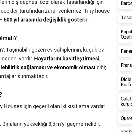
erin dış cephesi özel olarak tasarlandığı için
Barce
cekler tarafından zarar verilemez. Tiny house
Tesc
– 600 yıl arasında değişiklik gösterir
.
Kapu
Özelli
lmalı?
ı?,
Taşınabilir gezen ev sahiplerinin, küçük ev
Fener
k nedeni vardır.
Hayatlarını basitleştirmesi,
Frans
lebilirlik sağlaması ve ekonomik olması
gibi;
ntajlar sunmaktadır.
Dicle
Körfe
?
Galat
kurul
y Houses için geçerli olan iki kısıtlama vardır:
Quare
. Binaların yüksekliği 3,5 m'yi geçmemelidir.