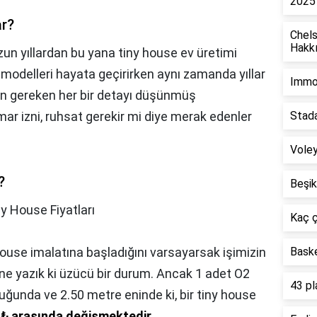
2025'
ar?
Chel
Hakkı
zun yıllardan bu yana tiny house ev üretimi
modelleri hayata geçirirken aynı zamanda yıllar
Immob
çin gereken her bir detayı düşünmüş
mar izni, ruhsat gerekir mi diye merak edenler
Stada
Voley
?
Beşik
y House Fiyatları
Kaç ç
ouse imalatına başladığını varsayarsak işimizin
Bask
e yazık ki üzücü bir durum. Ancak 1 adet O2
43 pl
luğunda ve 2.50 metre eninde ki, bir tiny house
0 ₺ arasında değişmektedir
.