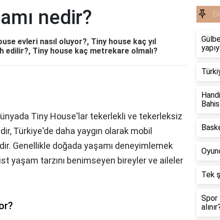
lamı nedir?
Bl
Gülbe
use evleri nasıl oluyor?, Tiny house kaç yıl
yapıy
h edilir?, Tiny house kaç metrekare olmalı?
Türki
Handi
Bahis
Dünyada Tiny House'lar tekerlekli ve tekerleksiz
Baske
dir, Türkiye'de daha yaygın olarak mobil
tedir. Genellikle doğada yaşamı deneyimlemek
Oyunc
ist yaşam tarzını benimseyen bireyler ve aileler
Tek ş
Spor 
or?
alınır