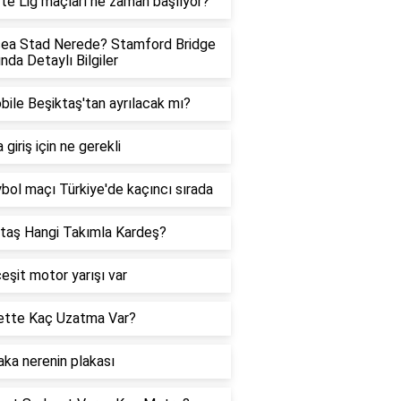
te Lig maçları ne zaman başlıyor?
sea Stad Nerede? Stamford Bridge
nda Detaylı Bilgiler
ile Beşiktaş'tan ayrılacak mı?
 giriş için ne gerekli
bol maçı Türkiye'de kaçıncı sırada
taş Hangi Takımla Kardeş?
eşit motor yarışı var
ette Kaç Uzatma Var?
aka nerenin plakası