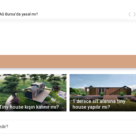
‹
AG Bursa'da yasal mı?
1 derece sit alanına tiny
Tiny house kışın kalınır mı?
house yapılır mı?
edir?