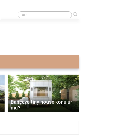
›
Martı TAG Bursa'da yasal mı?
›
Bahçeye tiny house konulur
İmarsız bahçeye tiny h
mu?
yapılır mı?