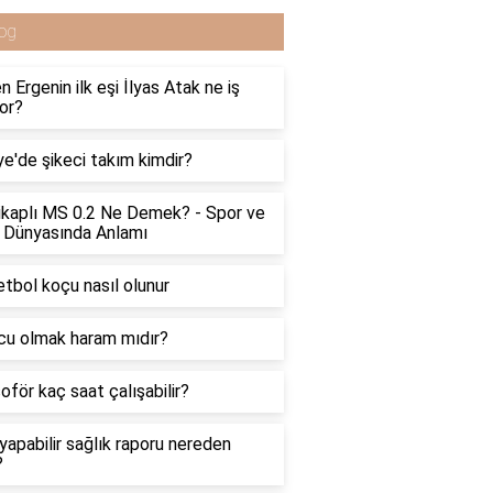
og
n Ergenin ilk eşi İlyas Atak ne iş
or?
ye'de şikeci takım kimdir?
kaplı MS 0.2 Ne Demek? - Spor ve
 Dünyasında Anlamı
tbol koçu nasıl olunur
u olmak haram mıdır?
oför kaç saat çalışabilir?
yapabilir sağlık raporu nereden
?