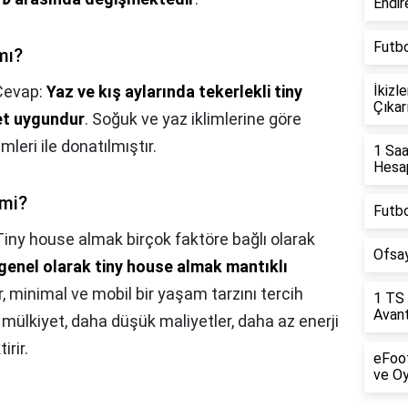
Endir
Futbo
mı?
Cevap:
Yaz ve kış aylarında tekerlekli tiny
İkizl
Çıkarı
et uygundur
. Soğuk ve yaz iklimlerine göre
mleri ile donatılmıştır.
1 Saa
Hesap
 mi?
Futbo
Tiny house almak birçok faktöre bağlı olarak
Ofsay
genel olarak tiny house almak mantıklı
ir, minimal ve mobil bir yaşam tarzını tercih
1 TS 
Avant
mülkiyet, daha düşük maliyetler, daha az enerji
rir.
eFoot
ve Oy